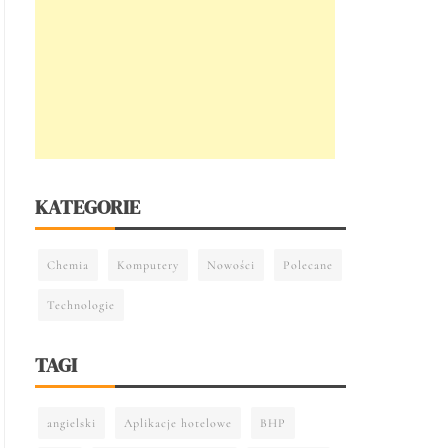
KATEGORIE
Chemia
Komputery
Nowości
Polecane
Technologie
TAGI
angielski
Aplikacje hotelowe
BHP