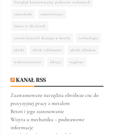
Przegląd konserwacyjny podestów ruchomych
samochody
samowiercące
Smart tv dla hoteli
system kontroli dostępu w hotelu
technologia
ulotki
ulotki reklamowe
ulotki składane
wideorejestrator
wkręty
węglowe
KANAŁ RSS
Zaawansowane narzędzia obróbcze cnc do
precyzyjnej pracy z metalem
Beton i jego zastosowanie
Wizyta u mechanika – podstawowe
informacje