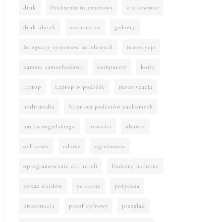
druk
Drukarnia internetowa
drukowanie
druk ulotek
ecommarce
gadżety
Integracje systemów hotelowych
inwestycje
kamera samochodowa
komputery
kotły
laptop
Laptop w podróży
motoryzacja
multimedia
Naprawa podestów ruchomych
nauka angielskiego
nowości
obuwie
ochronna
odzież
ogrzewanie
oprogramowanie dla hoteli
Podesty ruchome
pokaz slajdów
polecane
pożyczka
prezentacja
proof cyfrowy
przegląd