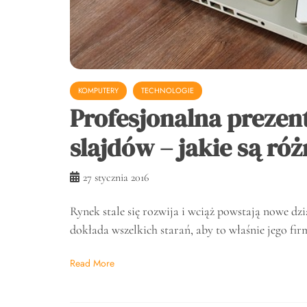
KOMPUTERY
TECHNOLOGIE
Profesjonalna prezen
slajdów – jakie są róż
27 stycznia 2016
Rynek stale się rozwija i wciąż powstają nowe dz
dokłada wszelkich starań, aby to właśnie jego fi
Read More