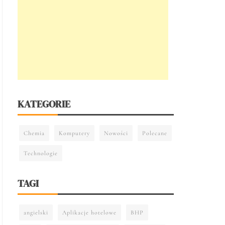
KATEGORIE
Chemia
Komputery
Nowości
Polecane
Technologie
TAGI
angielski
Aplikacje hotelowe
BHP