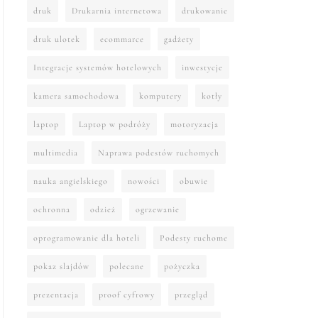
druk
Drukarnia internetowa
drukowanie
druk ulotek
ecommarce
gadżety
Integracje systemów hotelowych
inwestycje
kamera samochodowa
komputery
kotły
laptop
Laptop w podróży
motoryzacja
multimedia
Naprawa podestów ruchomych
nauka angielskiego
nowości
obuwie
ochronna
odzież
ogrzewanie
oprogramowanie dla hoteli
Podesty ruchome
pokaz slajdów
polecane
pożyczka
prezentacja
proof cyfrowy
przegląd