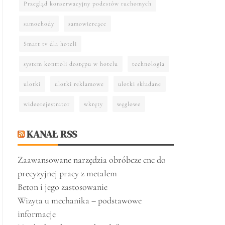
Przegląd konserwacyjny podestów ruchomych
samochody
samowiercące
Smart tv dla hoteli
system kontroli dostępu w hotelu
technologia
ulotki
ulotki reklamowe
ulotki składane
wideorejestrator
wkręty
węglowe
KANAŁ RSS
Zaawansowane narzędzia obróbcze cnc do
precyzyjnej pracy z metalem
Beton i jego zastosowanie
Wizyta u mechanika – podstawowe
informacje