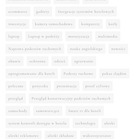
ecommarce
gadżety
Integracje systemów hotelowych
inwestycje
kamera samochodowa
komputery
kotły
laptop
Laptop w podróży
motoryzacja
multimedia
Naprawa podestów ruchomych
nauka angielskiego
nowości
obuwie
ochronna
odzież
ogrzewanie
oprogramowanie dla hoteli
Podesty ruchome
pokaz slajdów
polecane
pożyczka
prezentacja
proof cyfrowy
przegląd
Przegląd konserwacyjny podestów ruchomych
samochody
samowiercące
Smart tv dla hoteli
system kontroli dostępu w hotelu
technologia
ulotki
ulotki reklamowe
ulotki składane
wideorejestrator