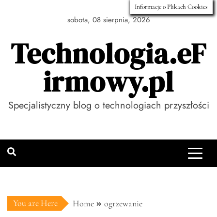
Skip
Informacje o Plikach Cookies
to
sobota, 08 sierpnia, 2026
content
Technologia.eF
irmowy.pl
Specjalistyczny blog o technologiach przyszłości
You are Here
Home
ogrzewanie