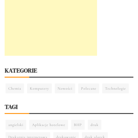
KATEGORIE
Chemia
Komputery
Nowości
Polecane
Technologie
TAGI
angielski
Aplikacje hotelowe
BHP
druk
Drukarnia internetowa
drukowanie
druk ulotek