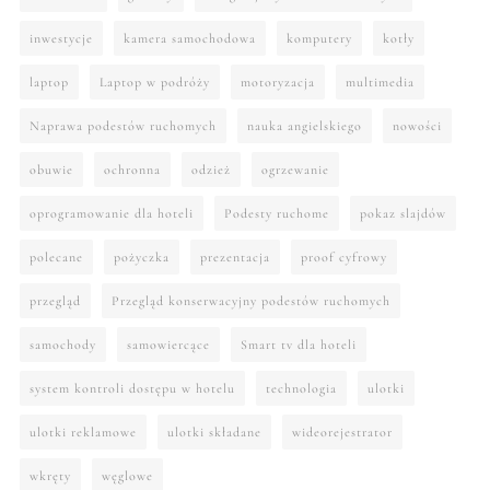
inwestycje
kamera samochodowa
komputery
kotły
laptop
Laptop w podróży
motoryzacja
multimedia
Naprawa podestów ruchomych
nauka angielskiego
nowości
obuwie
ochronna
odzież
ogrzewanie
oprogramowanie dla hoteli
Podesty ruchome
pokaz slajdów
polecane
pożyczka
prezentacja
proof cyfrowy
przegląd
Przegląd konserwacyjny podestów ruchomych
samochody
samowiercące
Smart tv dla hoteli
system kontroli dostępu w hotelu
technologia
ulotki
ulotki reklamowe
ulotki składane
wideorejestrator
wkręty
węglowe