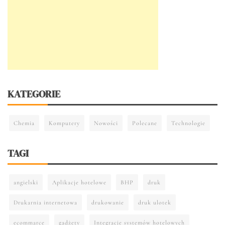
KATEGORIE
Chemia
Komputery
Nowości
Polecane
Technologie
TAGI
angielski
Aplikacje hotelowe
BHP
druk
Drukarnia internetowa
drukowanie
druk ulotek
ecommarce
gadżety
Integracje systemów hotelowych