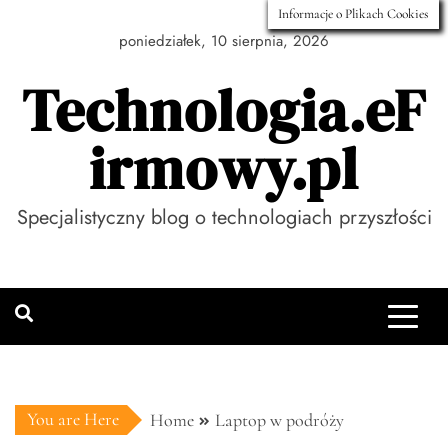
Skip
Informacje o Plikach Cookies
to
poniedziałek, 10 sierpnia, 2026
content
Technologia.eF
irmowy.pl
Specjalistyczny blog o technologiach przyszłości
You are Here
Home
Laptop w podróży